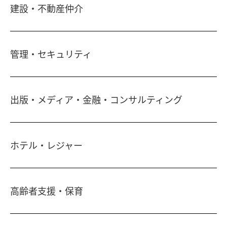
建設・不動産仲介
土地活用・免震住宅
管理・セキュリティ
新築分譲マンション・新築戸建
注文住宅・リフォーム
マンション・アパート管理
出版・メディア・金融・コンサルティング
賃貸・売買物件情報
社宅代行
不動産仲介
時間貸し駐車場
女性向け情報
一括寮仲介
ホテル・レジャー
ビル管理
書籍・コミック
オフィス移転
鍵・カードキー
広告代理店
ディズニーリゾート(R)パートナーホテル
不動産投資
24時間コールセンター
高齢者支援・保育
住宅ローン
シティ・リゾートホテル
住まい・暮らし情報
札幌
・
京都
・
沖縄
保険・資産運用
介護・認可保育園
不動産オーナー様向け情報