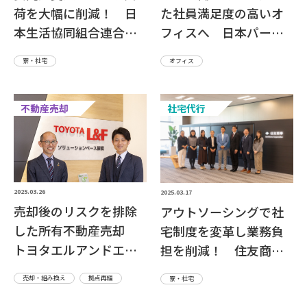
た社員満足度の高いオ
荷を大幅に削減！ 日
フィスへ 日本パーカ
本生活協同組合連合会
ライジング株式会社さ
さま
オフィス
寮・社宅
ま
不動産売却
社宅代行
2025.03.26
2025.03.17
売却後のリスクを排除
アウトソーシングで社
した所有不動産売却
宅制度を変革し業務負
トヨタエルアンドエフ
担を削減！ 住友商事
東京株式会社さま
株式会社さま
売却・組み換え
拠点再編
寮・社宅