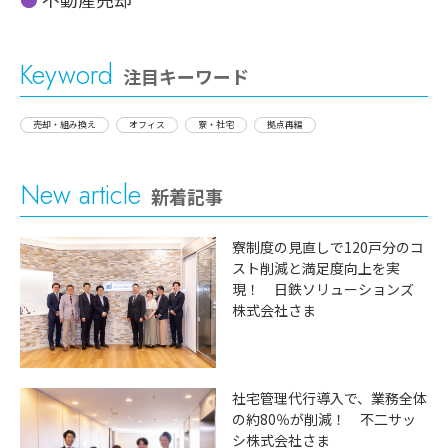
Keyword
注目キーワード
売却・組み換え
オフィス
寮・社宅
拠点再編
New article
新着記事
寮制度の見直しで120戸分のコ
スト削減と満足度向上を実
現！ 日鉄ソリューションズ
株式会社さま
社宅管理代行導入で、業務全体
の約80％が削減！ 不二サッ
シ株式会社さま