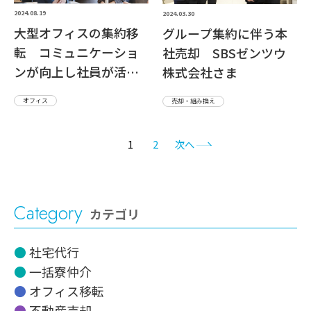
2024.08.19
2024.03.30
大型オフィスの集約移
グループ集約に伴う本
転 コミュニケーショ
社売却 SBSゼンツウ
ンが向上し社員が活性
株式会社さま
化 株式会社物語コー
オフィス
売却・組み換え
ポレーションさま
1
2
次へ
Category
カテゴリ
社宅代行
一括寮仲介
オフィス移転
不動産売却