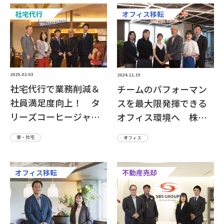
社宅代行
オフィス移転
2025.02.03
2024.11.19
社宅代行で業務削減＆
チームのパフォーマン
社員満足度向上！ タ
スを最大限発揮できる
リーズコーヒージャパ
オフィス環境へ 株式
ン株式会社さま
会社クレスコ・デジタ
寮・社宅
オフィス
ルテクノロジーズさま
オフィス移転
不動産売却