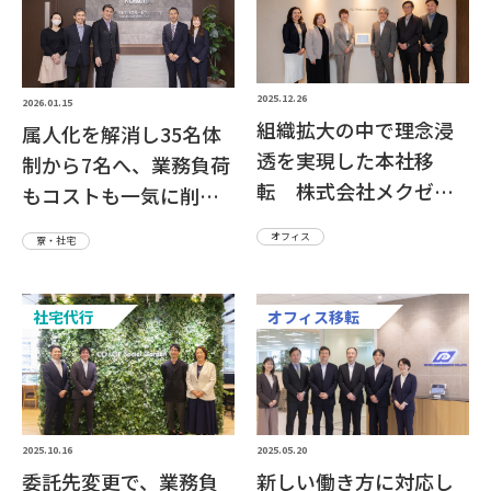
2025.12.26
2026.01.15
組織拡大の中で理念浸
属人化を解消し35名体
透を実現した本社移
制から7名へ、業務負荷
転 株式会社メクゼス
もコストも一気に削
さま
減！ 野村證券株式会
オフィス
寮・社宅
社さま
社宅代行
オフィス移転
2025.05.20
2025.10.16
新しい働き方に対応し
委託先変更で、業務負