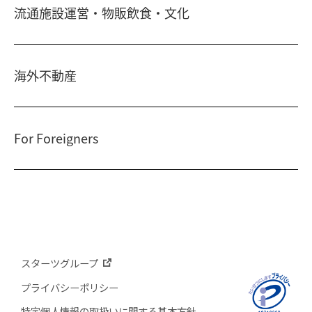
ビジネスホテル
不動産信託
流通施設運営・物販飲食・文化
シニア総合窓口
横浜関内
・
流山おおたかの森
人事・総務部向け不動産情報
不動産投資信託(J-REIT)
府中
・
葛西
・
西葛西
ショッピングセンター
コワーキングスペース
人材派遣・紹介
日光温泉・川治温泉
府中
・
東岡崎
海外不動産
和風レストラン
信州・戸倉上山田温泉
京橋
・
新浦安
国際事業本部（日本）
茨城 ゴルフ場
文化・美術館
For Foreigners
上海
相田みつを美術館
カンボジア・ホテル
弘前れんが倉庫美術館
北京
Our English website
国内・海外旅行
広州
International Division
研修施設
武漢
Guide for residential and investment property in Japan
台北
スターツグループ
在日本投资买房指南（簡体字）
香港
プライバシーポリシー
在日本投資買房指南（繁体字）
特定個人情報の取扱いに関する基本方針