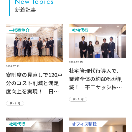
New topics
新着記事
一括寮仲介
社宅代行
2026.02.25
2026.07.21
社宅管理代行導入で、
寮制度の見直しで120戸
業務全体の約80％が削
分のコスト削減と満足
減！ 不二サッシ株式
度向上を実現！ 日鉄
会社さま
ソリューションズ株式
寮・社宅
寮・社宅
会社さま
社宅代行
オフィス移転