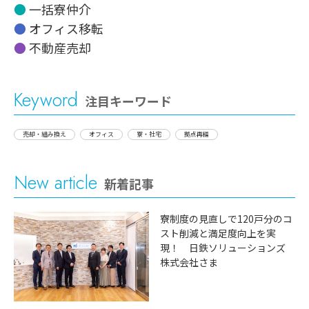
一括寮仲介
オフィス移転
不動産売却
Keyword
注目キーワード
売却・組み換え
オフィス
寮・社宅
拠点再編
New article
新着記事
寮制度の見直しで120戸分のコ
スト削減と満足度向上を実
現！ 日鉄ソリューションズ
株式会社さま