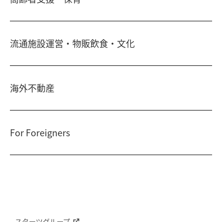
シティ・リゾートホテル
住まい・暮らし情報
札幌
・
京都
・
沖縄
保険・資産運用
介護・認可保育園
不動産オーナー様向け情報
ビジネスホテル
不動産信託
流通施設運営・物販飲食・文化
シニア総合窓口
横浜関内
・
流山おおたかの森
人事・総務部向け不動産情報
不動産投資信託(J-REIT)
府中
・
葛西
・
西葛西
ショッピングセンター
コワーキングスペース
人材派遣・紹介
日光温泉・川治温泉
府中
・
東岡崎
海外不動産
和風レストラン
信州・戸倉上山田温泉
京橋
・
新浦安
国際事業本部（日本）
茨城 ゴルフ場
文化・美術館
For Foreigners
上海
相田みつを美術館
カンボジア・ホテル
弘前れんが倉庫美術館
北京
Our English website
国内・海外旅行
広州
International Division
研修施設
武漢
Guide for residential and investment property in Japan
台北
スターツグループ