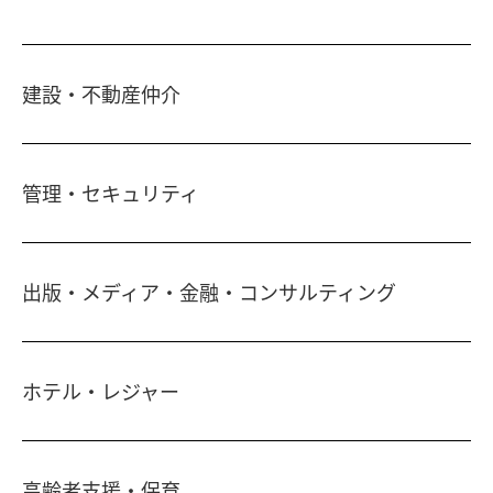
建設・不動産仲介
土地活用・免震住宅
管理・セキュリティ
新築分譲マンション・新築戸建
注文住宅・リフォーム
マンション・アパート管理
出版・メディア・金融・コンサルティング
賃貸・売買物件情報
社宅代行
不動産仲介
時間貸し駐車場
女性向け情報
一括寮仲介
ホテル・レジャー
ビル管理
書籍・コミック
オフィス移転
鍵・カードキー
広告代理店
ディズニーリゾート(R)パートナーホテル
不動産投資
24時間コールセンター
高齢者支援・保育
住宅ローン