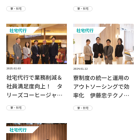
さま
株式会社さま
寮・社宅
寮・社宅
社宅代行
社宅代行
2025.02.03
2024.01.12
社宅代行で業務削減＆
寮制度の統一と運用の
社員満足度向上！ タ
アウトソーシングで効
リーズコーヒージャパ
率化 伊藤忠テクノソ
ン株式会社さま
リューションズ株式会
寮・社宅
寮・社宅
社さま
社宅代行