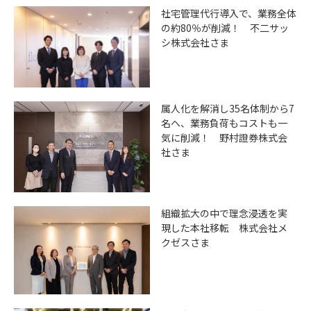
社宅管理代行導入で、業務全体
の約80％が削減！ 不二サッ
シ株式会社さま
属人化を解消し35名体制から7
名へ、業務負荷もコストも一
気に削減！ 野村證券株式会
社さま
組織拡大の中で理念浸透を実
現した本社移転 株式会社メ
クゼスさま