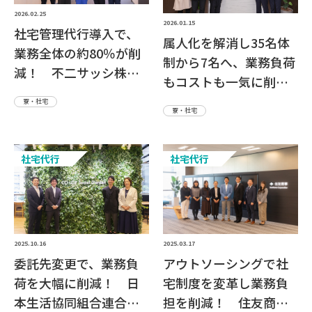
2026.02.25
2026.01.15
社宅管理代行導入で、
属人化を解消し35名体
業務全体の約80％が削
制から7名へ、業務負荷
減！ 不二サッシ株式
もコストも一気に削
会社さま
減！ 野村證券株式会
寮・社宅
寮・社宅
社さま
社宅代行
社宅代行
2025.10.16
2025.03.17
委託先変更で、業務負
アウトソーシングで社
荷を大幅に削減！ 日
宅制度を変革し業務負
本生活協同組合連合会
担を削減！ 住友商事