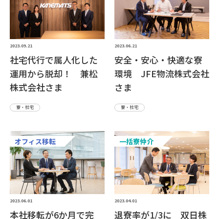
2023.09.21
2023.06.21
社宅代行で属人化した
安全・安心・快適な寮
運用から脱却！ 兼松
環境 JFE物流株式会社
株式会社さま
さま
寮・社宅
寮・社宅
オフィス移転
一括寮仲介
2023.06.01
2023.04.01
本社移転が6か月で完
退寮率が1/3に 双日株