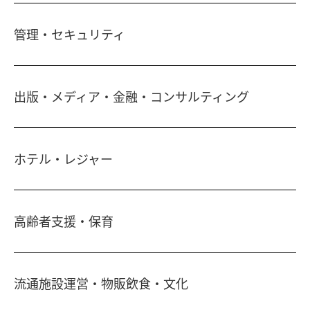
土地活用・免震住宅
管理・セキュリティ
新築分譲マンション・新築戸建
注文住宅・リフォーム
マンション・アパート管理
出版・メディア・金融・コンサルティング
賃貸・売買物件情報
社宅代行
不動産仲介
時間貸し駐車場
女性向け情報
一括寮仲介
ホテル・レジャー
ビル管理
書籍・コミック
オフィス移転
鍵・カードキー
広告代理店
ディズニーリゾート(R)パートナーホテル
不動産投資
24時間コールセンター
高齢者支援・保育
住宅ローン
シティ・リゾートホテル
住まい・暮らし情報
札幌
・
京都
・
沖縄
保険・資産運用
介護・認可保育園
不動産オーナー様向け情報
ビジネスホテル
不動産信託
流通施設運営・物販飲食・文化
シニア総合窓口
横浜関内
・
流山おおたかの森
人事・総務部向け不動産情報
不動産投資信託(J-REIT)
府中
・
葛西
・
西葛西