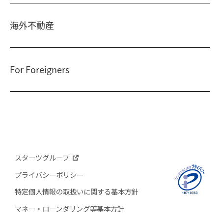
ショッピングセンター
コワーキングスペース
人材派遣・紹介
日光温泉・川治温泉
府中
・
東岡崎
海外不動産
和風レストラン
信州・戸倉上山田温泉
京橋
・
新浦安
国際事業本部（日本）
茨城 ゴルフ場
文化・美術館
For Foreigners
上海
相田みつを美術館
カンボジア・ホテル
弘前れんが倉庫美術館
北京
Our English website
国内・海外旅行
広州
International Division
研修施設
武漢
Guide for residential and investment property in Japan
台北
スターツグループ
在日本投资买房指南（簡体字）
香港
プライバシーポリシー
在日本投資買房指南（繁体字）
特定個人情報の取扱いに関する基本方針
ソウル
マネー・ローンダリング等基本方針​
일본의 주거용 및 투자용 부동산에 대한 안내입니다
マニラ