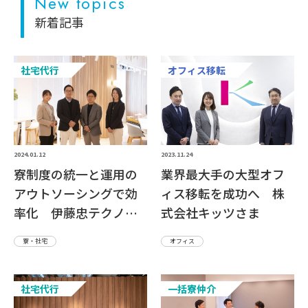
New topics
新着記事
社宅代行
オフィス移転
2024.01.12
2023.11.24
寮制度の統一と運用の
業界最大手の大型オフ
アウトソーシングで効
ィス移転を成功へ 株
率化 伊藤忠テクノソ
式会社キッツさま
リューションズ株式会
寮・社宅
オフィス
社さま
社宅代行
一括寮仲介