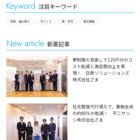
Keyword
注目キーワード
売却・組み換え
オフィス
寮・社宅
拠点再編
New article
新着記事
寮制度の見直しで120戸分のコ
スト削減と満足度向上を実
現！ 日鉄ソリューションズ
株式会社さま
社宅管理代行導入で、業務全体
の約80％が削減！ 不二サッ
シ株式会社さま