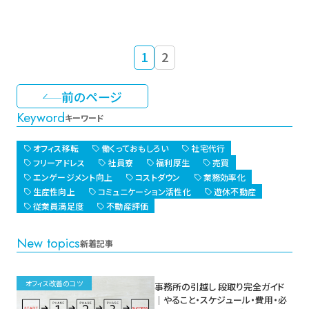
1
2
前のページ
Keyword
キーワード
オフィス移転
働くっておもしろい
社宅代行
フリーアドレス
社員寮
福利厚生
売買
エンゲージメント向上
コストダウン
業務効率化
生産性向上
コミュニケーション活性化
遊休不動産
従業員満足度
不動産評価
New topics
新着記事
オフィス改善のコツ
事務所の引越し 段取り完全ガイド
｜やること・スケジュール・費用・必