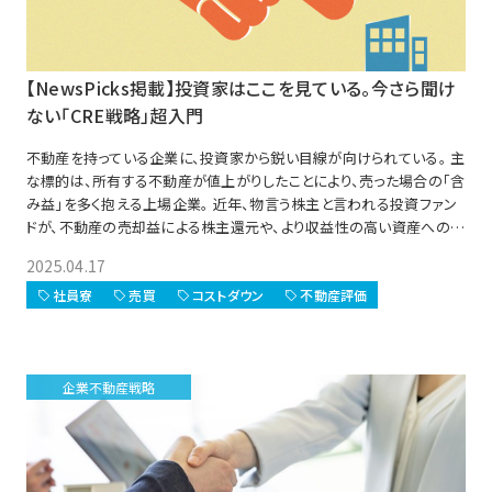
【NewsPicks掲載】投資家はここを見ている。今さら聞け
ない「CRE戦略」超入門
不動産を持っている企業に、投資家から鋭い目線が向けられている。 主
な標的は、所有する不動産が値上がりしたことにより、売った場合の「含
み益」を多く抱える上場企業。 近年、物言う株主と言われる投資ファン
ドが、不動産の売却益による株主還元や、より収益性の高い資産への入
れ替え、本業への再投資などを要求するケースが相次いでいるのだ。
2025.04.17
背景には、日本企業がこれまで軽視しがちだった資本コストを意識し、
バランスシートを重視した経営への転換を求める動きがある。
社員寮
売買
コストダウン
不動産評価
企業不動産戦略