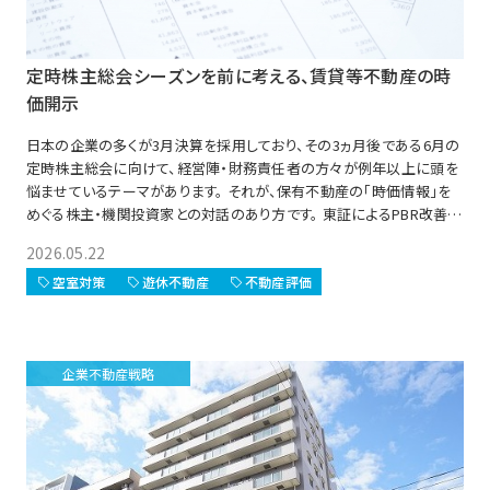
定時株主総会シーズンを前に考える、賃貸等不動産の時
価開示
日本の企業の多くが3月決算を採用しており、その3ヵ月後である6月の
定時株主総会に向けて、経営陣・財務責任者の方々が例年以上に頭を
悩ませているテーマがあります。 それが、保有不動産の「時価情報」を
めぐる株主・機関投資家との対話のあり方です。 東証によるPBR改善要
請（2023年3月）以降、資本効率に対する投資家の要求水準は明らかに
2026.05.22
厳しくなりました。 自社株買いや増配への関心はもちろん、「バランスシ
ートに眠る資産をどう活かすか」という問いが、株主との対話の中で頻
空室対策
遊休不動産
不動産評価
繁に登場するようになっています。
企業不動産戦略