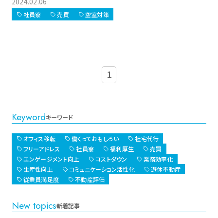
2024.02.06
社員寮
売買
空室対策
1
Keyword
キーワード
オフィス移転
働くっておもしろい
社宅代行
フリーアドレス
社員寮
福利厚生
売買
エンゲージメント向上
コストダウン
業務効率化
生産性向上
コミュニケーション活性化
遊休不動産
従業員満足度
不動産評価
New topics
新着記事