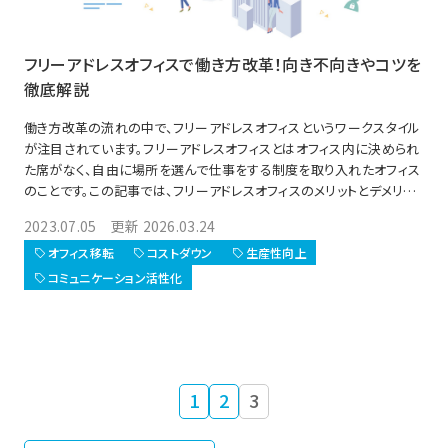
フリーアドレスオフィスで働き方改革！向き不向きやコツを
徹底解説
働き方改革の流れの中で、フリーアドレスオフィスというワークスタイル
が注目されています。フリーアドレスオフィスとはオフィス内に決められ
た席がなく、自由に場所を選んで仕事をする制度を取り入れたオフィス
のことです。この記事では、フリーアドレスオフィスのメリットとデメリット
を徹底解説します。フリーアドレスオフィスに興味がある方や導入を検
2023.07.05 更新 2026.03.24
討している方はぜひ参考にしてください。この記事を読むことでフリー
アドレスオフィスの特徴や効果を理解し、自社に合った働き方改革を進
オフィス移転
コストダウン
生産性向上
めることができます。
コミュニケーション活性化
1
2
3