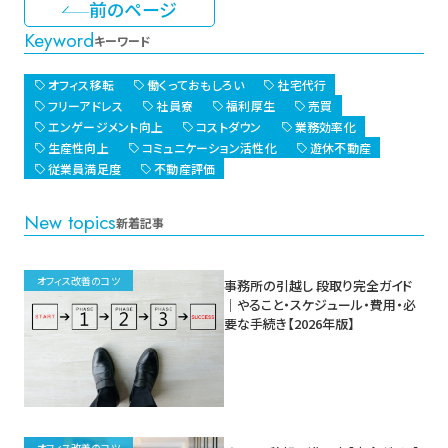
前のページ
Keyword
キーワード
オフィス移転
働くっておもしろい
社宅代行
フリーアドレス
社員寮
福利厚生
売買
エンゲージメント向上
コストダウン
業務効率化
生産性向上
コミュニケーション活性化
遊休不動産
従業員満足度
不動産評価
New topics
新着記事
オフィス改善のコツ
事務所の引越し 段取り完全ガイド
｜やること・スケジュール・費用・必
要な手続き【2026年版】
オフィス改善のコツ