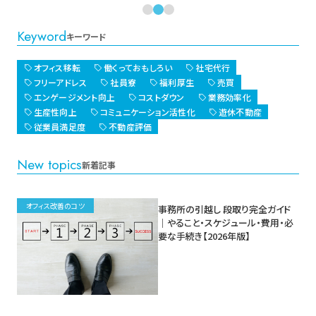
Keyword
キーワード
オフィス移転
働くっておもしろい
社宅代行
フリーアドレス
社員寮
福利厚生
売買
エンゲージメント向上
コストダウン
業務効率化
生産性向上
コミュニケーション活性化
遊休不動産
従業員満足度
不動産評価
New topics
新着記事
オフィス改善のコツ
事務所の引越し 段取り完全ガイド
｜やること・スケジュール・費用・必
要な手続き【2026年版】