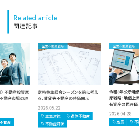
Related article
関連記事
企業不動産戦略
企業不動産戦略
令和8年公示地
定時株主総会シーズンを前に考え
4月） 不動産投資家
産戦略：地価上
る、賃貸等不動産の時価開示
不動産市場の現
有資産の再評価
2026.05.22
2026.04.28
空室対策
遊休不動産
売買
不
不動産
不動産評価