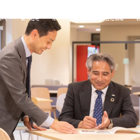
いて
寮・社宅
オフィス
売買
会社情報
報