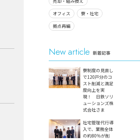
売却・組み換え
オフィス
寮・社宅
拠点再編
New article
新着記事
寮制度の見直し
で120戸分のコ
スト削減と満足
度向上を実
現！ 日鉄ソリ
ューションズ株
式会社さま
社宅管理代行導
入で、業務全体
の約80％が削