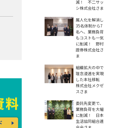
減！ 不二サッ
シ株式会社さま
属人化を解消し
35名体制から7
名へ、業務負荷
もコストも一気
に削減！ 野村
證券株式会社さ
ま
組織拡大の中で
理念浸透を実現
した本社移転
株式会社メクゼ
スさま
委託先変更で、
業務負荷を大幅
に削減！ 日本
生活協同組合連
合会さま