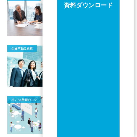
方・手続き・成功事例まで徹底解説
資料ダウンロード
企業不動産戦略
第54回（2026年4月） 不動産投資家
調査にみる日本の不動産市場の現
状と展望
オフィス改善のコツ
移転しても人が集まらないオフィス
の共通点｜出社したくなり交流が生
まれる場のつくり方と進め方