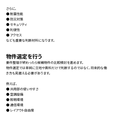
さらに、
● 耐震性能
● 防災対策
● セキュリティ
● 利便性
● アクセス
なども重要な判断材料になります。
物件選定を行う
要件整理が終わったら候補物件の比較検討を進めます。
物件選定では単純に立地や賃料だけで判断するのではなく、将来的な働
き方も見据える必要があります。
例えば、
● 共用部の使いやすさ
● 空調設備
● 照明環境
● 通信環境
● レイアウト自由度