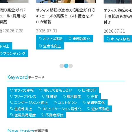
方【完全ガイド】
事務所の引越し 
オフィス移転の4ステップ完全ガイド
とコスト構造をプ
｜やること・スケ
｜現状調査から構築まで実務リスト
要な手続き【202
付き
2025.08.02 
2026.07.31
業務効率化
オフィス移転
オフィス移転
業務効率化
エンゲージメ
業務効率化
Keyword
キーワード
オフィス移転
働くっておもしろい
社宅代行
フリーアドレス
社員寮
福利厚生
売買
エンゲージメント向上
コストダウン
業務効率化
生産性向上
コミュニケーション活性化
遊休不動産
従業員満足度
不動産評価
New topics
新着記事