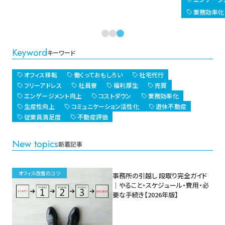
業務効率化
Keyword
キーワード
オフィス移転
働くっておもしろい
社宅代行
フリーアドレス
社員寮
福利厚生
売買
エンゲージメント向上
コストダウン
業務効率化
生産性向上
コミュニケーション活性化
遊休不動産
従業員満足度
不動産評価
New topics
新着記事
オフィス改善のコツ
事務所の引越し 段取り完全ガイド
｜やること・スケジュール・費用・必
要な手続き【2026年版】