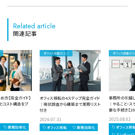
Related article
関連記事
オフィス改善のコツ
オフィス改善のコツ
方【完全ガイド】
事務所の引越し 
オフィス移転の4ステップ完全ガイド
とコスト構造をプ
｜やること・スケ
｜現状調査から構築まで実務リスト
要な手続き【202
付き
2025.08.02 
2026.07.31
業務効率化
オフィス移転
オフィス移転
業務効率化
エンゲージメ