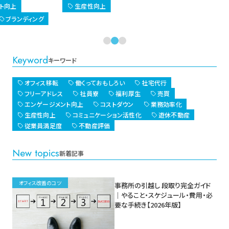
エンゲージメ
業務効率化
Keyword
キーワード
オフィス移転
働くっておもしろい
社宅代行
フリーアドレス
社員寮
福利厚生
売買
エンゲージメント向上
コストダウン
業務効率化
生産性向上
コミュニケーション活性化
遊休不動産
従業員満足度
不動産評価
New topics
新着記事
オフィス改善のコツ
事務所の引越し 段取り完全ガイド
｜やること・スケジュール・費用・必
要な手続き【2026年版】