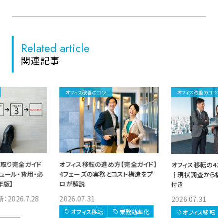
Related article
関連記事
オフィス改善のコツ
オフィス改善のコツ
方【完全ガイド】
事務所の引越し 
オフィス移転の4ステップ完全ガイド
とコスト構造をプ
｜やること・スケ
｜現状調査から構築まで実務リスト
要な手続き【202
付き
2025.08.02 
2026.07.31
業務効率化
オフィス移転
オフィス移転
業務効率化