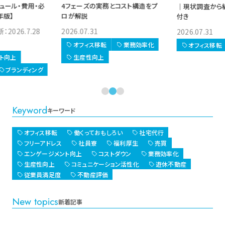
とコスト構造をプ
｜やること・スケ
｜現状調査から構築まで実務リスト
要な手続き【202
付き
2025.08.02 
2026.07.31
業務効率化
オフィス移転
オフィス移転
業務効率化
エンゲージメ
業務効率化
Keyword
キーワード
オフィス移転
働くっておもしろい
社宅代行
フリーアドレス
社員寮
福利厚生
売買
エンゲージメント向上
コストダウン
業務効率化
生産性向上
コミュニケーション活性化
遊休不動産
従業員満足度
不動産評価
New topics
新着記事